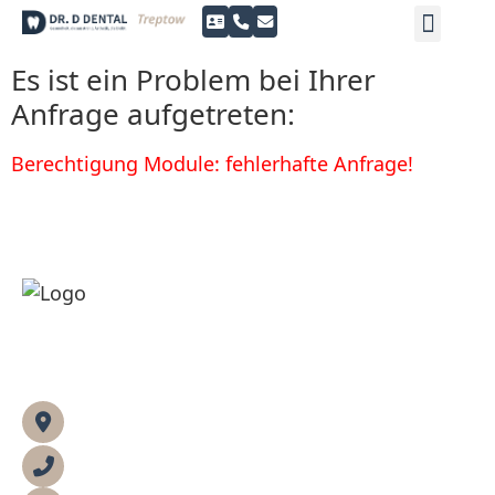
springen
Zahnersatz & Ästhet
Prophylaxe & Zahner
Service & Kontakt
Es ist ein Problem bei Ihrer
Anfrage aufgetreten:
Berechtigung Module: fehlerhafte Anfrage!
Dr. D Dental Treptow
Köpenicker Landstraße 256
12437 Berlin
030 - 53 60 34 70