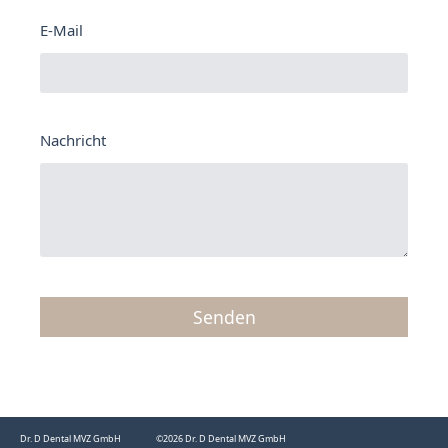
E-Mail
Nachricht
Senden
Alternative:
Dr. D Dental MVZ GmbH
©2026 Dr. D Dental MVZ GmbH