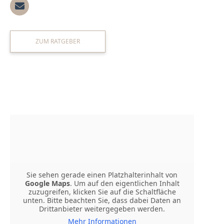
praxis@dr-d-dental-treptow.de
ZUM RATGEBER
Servicezeiten
Mo – Do: 08:00 – 13:00 Uhr & 14.00 – 19.00 Uhr
Fr: 08:00 – 13:00 Uhr
Sie sehen gerade einen Platzhalterinhalt von
Google Maps
. Um auf den eigentlichen Inhalt
zuzugreifen, klicken Sie auf die Schaltfläche
unten. Bitte beachten Sie, dass dabei Daten an
Drittanbieter weitergegeben werden.
Mehr Informationen