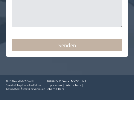
Senden
Alternative:
Dr. D Dental MVZ GmbH
©2026 Dr. D Dental MVZ GmbH
Standort Treptow – Ein Ort für
Impressum
|
Datenschutz
|
Gesundheit, Ästhetik & Vertrauen
Jobs mit Herz